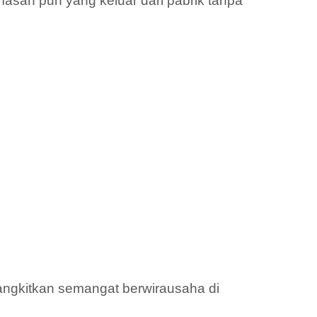
emasan pun yang keluar dari pabrik tanpa
ngkitkan semangat berwirausaha di