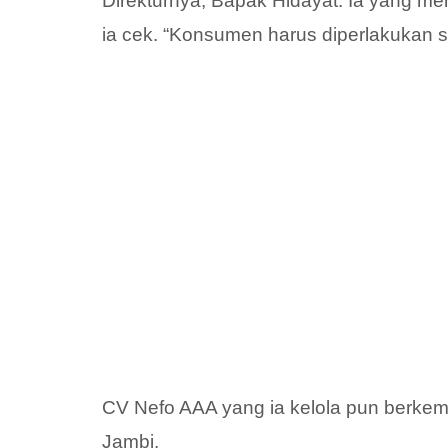
Direkturnya, Bapak Hidayat. Ia yang men
ia cek. “Konsumen harus diperlakukan se
CV Nefo AAA yang ia kelola pun berke
Jambi.