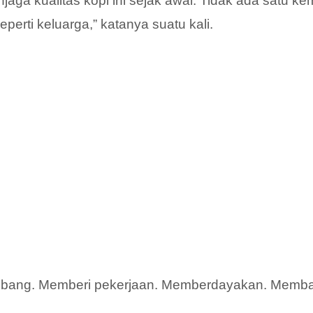
jaga kualitas kopi ini sejak awal. Tidak ada satu k
perti keluarga,” katanya suatu kali.
mbang. Memberi pekerjaan. Memberdayakan. Memba